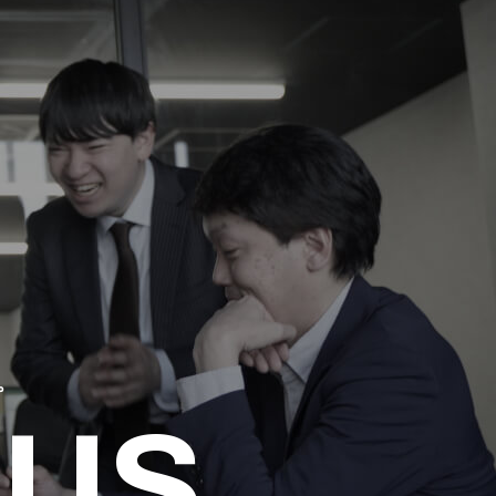
。
 US