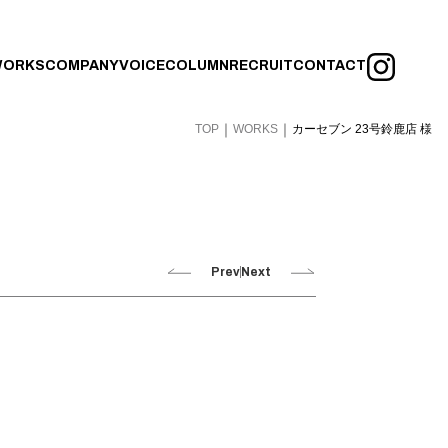
ORKS
COMPANY
VOICE
COLUMN
RECRUIT
CONTACT
｜
｜
TOP
WORKS
カーセブン 23号鈴鹿店 様
Prev
Next