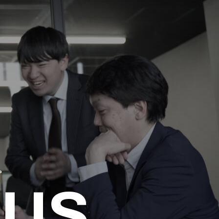
。
 US