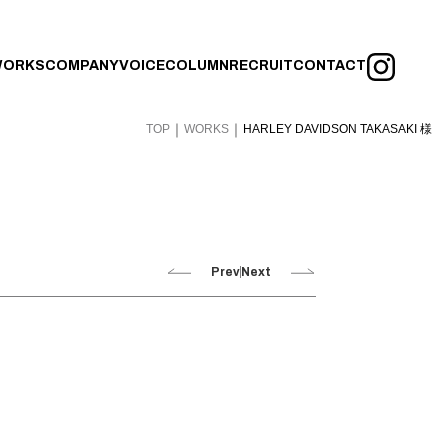
ORKS
COMPANY
VOICE
COLUMN
RECRUIT
CONTACT
｜
｜
TOP
WORKS
HARLEY DAVIDSON TAKASAKI 様
Prev
Next