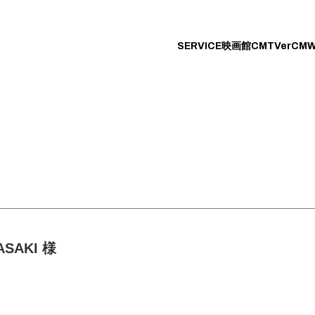
SERVICE
映画館CM
TVerCM
W
ASAKI 様