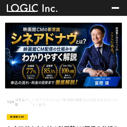
コラム一
シネアドナウとは？映画館CM配信の仕組みをわかりや
TOP
›
›
覧
すく解説
映画館CM