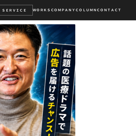
ＷＯＲＫＳ
ＣＯＭＰＡＮＹ
ＣＯＬＵＭＮ
ＣＯＮＴＡＣＴ
ＳＥＲＶＩＣＥ