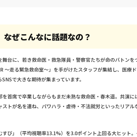
、なぜこんなに話題なの？
を舞台に、若き救命医・救急隊員・警察官たちが命のバトンを
 MER ～走る緊急救命室～」を手がけたスタッフが集結し、医療
SNSで大きな期待が集まっています。
部を首席で卒業しながらもまだ未熟な救命医・春木遥。共演に
ャストが名を連ね、パワハラ・虐待・不法就労といったリアル
すび」（平均視聴率13.1%）を3.0ポイント上回る大ヒット