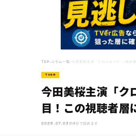
TOP
›
コラム一覧
›
今田美桜主演「クロスロード ～救命救
TVER
今田美桜主演「クロ
目！この視聴者層
2026.07.03
約4分で読めます