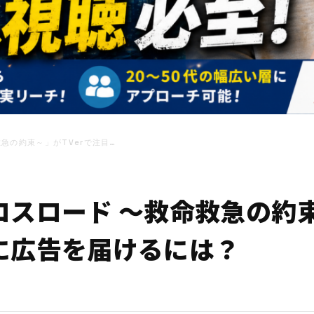
急の約束～」がTVerで注目…
スロード ～救命救急の約束
に広告を届けるには？