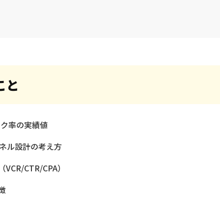
こと
ック率の実績値
ァネル設計の考え方
R/CTR/CPA）
徴