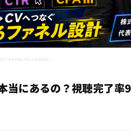
聴完了率94%の理由と効果測定…
は本当にあるの？視聴完了率