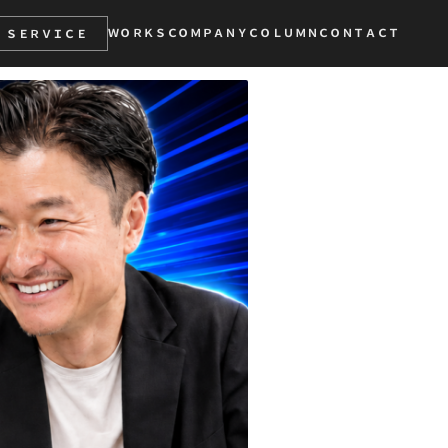
ＷＯＲＫＳ
ＣＯＭＰＡＮＹ
ＣＯＬＵＭＮ
ＣＯＮＴＡＣＴ
ＳＥＲＶＩＣＥ