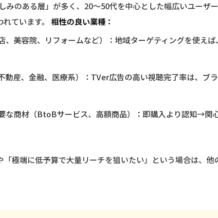
親しみのある層」が多く、20〜50代を中心とした幅広いユーザ
われています。
相性の良い業種：
店、美容院、リフォームなど）：地域ターゲティングを使えば
不動産、金融、医療系）：TVer広告の高い視聴完了率は、ブ
要な商材（BtoBサービス、高額商品）：即購入より認知→関
や「極端に低予算で大量リーチを狙いたい」という場合は、他