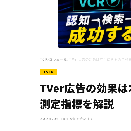
TOP
›
コラム一覧
›
TVer広告の効果は本当にあるの？視
TVER
TVer広告の効果
測定指標を解説
2026.05.19
約8分で読めます