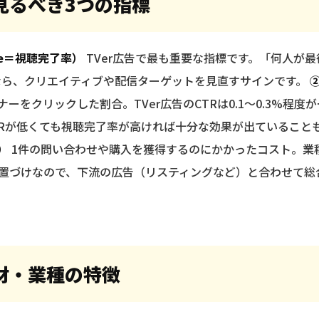
見るべき3つの指標
Rate＝視聴完了率）
TVer広告で最も重要な指標です。「何人が
うなら、クリエイティブや配信ターゲットを見直すサインです。
②
ーをクリックした割合。TVer広告のCTRは0.1〜0.3%程度
TRが低くても視聴完了率が高ければ十分な効果が出ていること
）
1件の問い合わせや購入を獲得するのにかかったコスト。業
位置づけなので、下流の広告（リスティングなど）と合わせて総
材・業種の特徴