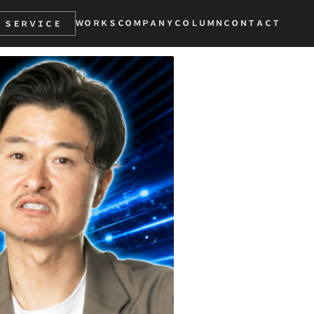
ＷＯＲＫＳ
ＣＯＭＰＡＮＹ
ＣＯＬＵＭＮ
ＣＯＮＴＡＣＴ
ＳＥＲＶＩＣＥ