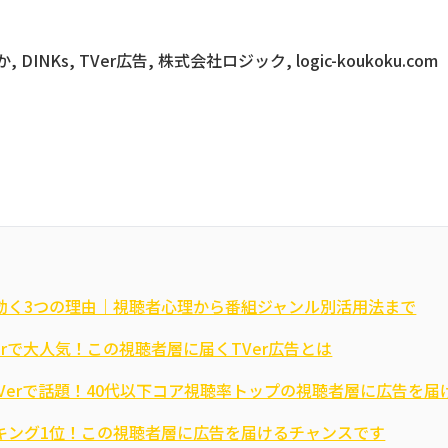
DINKs, TVer広告, 株式会社ロジック, logic-koukoku.com
が効く3つの理由｜視聴者心理から番組ジャンル別活用法まで
rで大人気！この視聴者層に届くTVer広告とは
TVerで話題！40代以下コア視聴率トップの視聴者層に広告を届
ンキング1位！この視聴者層に広告を届けるチャンスです