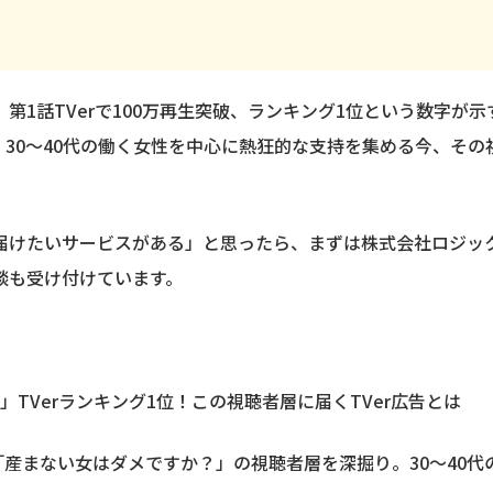
第1話TVerで100万再生突破、ランキング1位という数字が
30〜40代の働く女性を中心に熱狂的な支持を集める今、そ
たいサービスがある」と思ったら、まずは株式会社ロジック（logi
談も受け付けています。
か？」TVerランキング1位！この視聴者層に届くTVer広告とは
ラマ人気1位「産まない女はダメですか？」の視聴者層を深掘り。30〜4