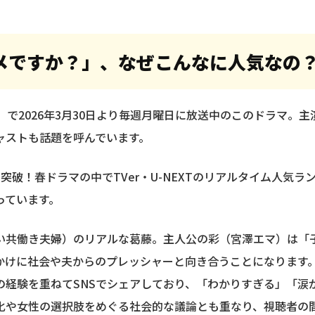
メですか？」、なぜこんなに人気なの
」で2026年3月30日より毎週月曜日に放送中のこのドラマ。
ャストも話題を呼んでいます。
生を突破！春ドラマの中でTVer・U-NEXTのリアルタイム人気
っています。
ない共働き夫婦）のリアルな葛藤。主人公の彩（宮澤エマ）は
かけに社会や夫からのプレッシャーと向き合うことになります
の経験を重ねてSNSでシェアしており、「わかりすぎる」「涙
化や女性の選択肢をめぐる社会的な議論とも重なり、視聴者の