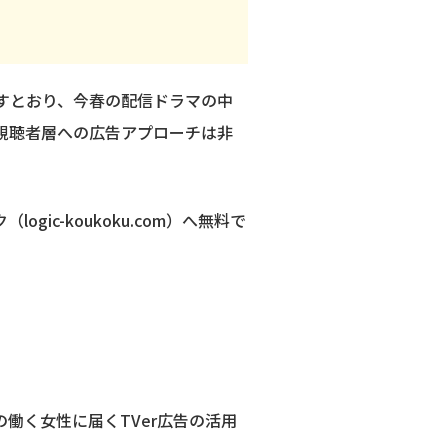
示すとおり、今春の配信ドラマの中
の視聴者層への広告アプローチは非
c-koukoku.com）へ無料で
0代の働く女性に届くTVer広告の活用