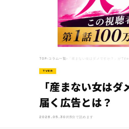
TOP
›
コラム一覧
›
「産まない女はダメですか？」がTVe
TVER
「産まない女はダメ
届く広告とは？
2026.05.30
約5分で読めます