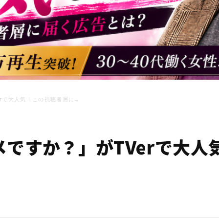
rで大人気！この視聴者層に…
ですか？」がTVerで大人