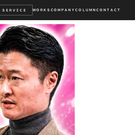
ＷＯＲＫＳ
ＣＯＭＰＡＮＹ
ＣＯＬＵＭＮ
ＣＯＮＴＡＣＴ
ＳＥＲＶＩＣＥ