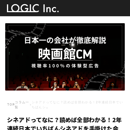
コラム一
シネアドってなに？読めば全部わかる！2年連続日本でい
TOP
›
›
覧
ちばんシ…
シネアドってなに？読めば全部わかる！2年
連続日本でいちばんシネアドを手掛けた会